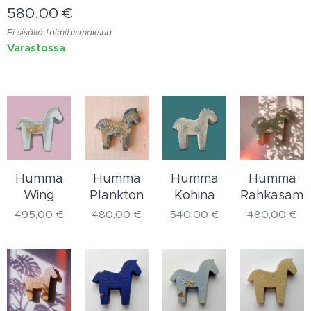
580,00
€
Ei sisällä toimitusmaksua
Varastossa
Humma
Humma
Humma
Humma
Wing
Plankton
Kohina
Rahkasamm
495,00
€
480,00
€
540,00
€
480,00
€