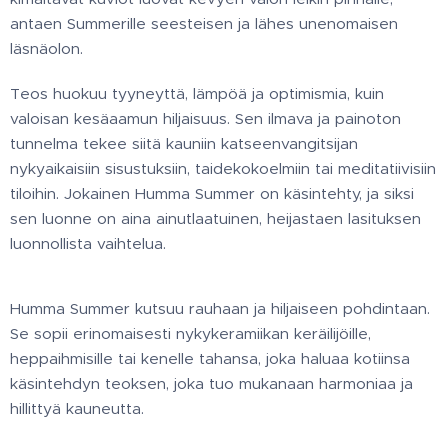
antaen Summerille seesteisen ja lähes unenomaisen
läsnäolon.
Teos huokuu tyyneyttä, lämpöä ja optimismia, kuin
valoisan kesäaamun hiljaisuus. Sen ilmava ja painoton
tunnelma tekee siitä kauniin katseenvangitsijan
nykyaikaisiin sisustuksiin, taidekokoelmiin tai meditatiivisiin
tiloihin. Jokainen Humma Summer on käsintehty, ja siksi
sen luonne on aina ainutlaatuinen, heijastaen lasituksen
luonnollista vaihtelua.
Humma Summer kutsuu rauhaan ja hiljaiseen pohdintaan.
Se sopii erinomaisesti nykykeramiikan keräilijöille,
heppaihmisille tai kenelle tahansa, joka haluaa kotiinsa
käsintehdyn teoksen, joka tuo mukanaan harmoniaa ja
hillittyä kauneutta.