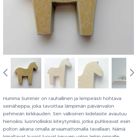
Humma Summer on rauhallinen ja lempeästi hohtava
seinäheppa, joka tavoittaa lämpimän päivänvalon
pehmeän kirkkauden. Sen valkoinen kidelasite avautuu
hienoiksi, luonnollisiksi kiteytymiksi, jotka puhkeavat esiin
polton aikana omalla arvaamattomalla tavallaan. Nämä
kimaltavat kuviot luovat kevyen valon leikin pinnalle,