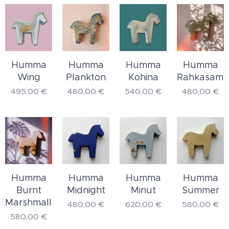
Humma
Humma
Humma
Humma
Wing
Plankton
Kohina
Rahkasamm
495,00
€
480,00
€
540,00
€
480,00
€
Humma
Humma
Humma
Humma
Burnt
Midnight
Minut
Summer
Marshmallow
480,00
€
620,00
€
580,00
€
580,00
€