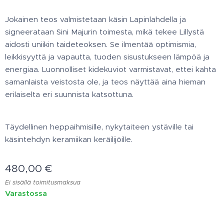
Jokainen teos valmistetaan käsin Lapinlahdella ja
signeerataan Sini Majurin toimesta, mikä tekee Lillystä
aidosti uniikin taideteoksen. Se ilmentää optimismia,
leikkisyyttä ja vapautta, tuoden sisustukseen lämpöä ja
energiaa. Luonnolliset kidekuviot varmistavat, ettei kahta
samanlaista veistosta ole, ja teos näyttää aina hieman
erilaiselta eri suunnista katsottuna.
Täydellinen heppaihmisille, nykytaiteen ystäville tai
käsintehdyn keramiikan keräilijöille.
480,00
€
Ei sisällä toimitusmaksua
Varastossa