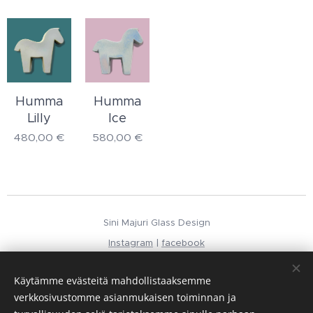
Humma
Humma
Lilly
Ice
480,00
€
580,00
€
Sini Majuri Glass Design
Instagram
|
facebook
Evästeet
Käytämme evästeitä mahdollistaaksemme
Kielet
verkkosivustomme asianmukaisen toiminnan ja
Suomi
English