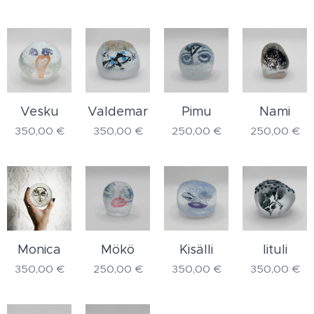
Vesku
Valdemar
Pimu
Nami
350,00
€
350,00
€
250,00
€
250,00
€
Monica
Mökö
Kisälli
Iituli
350,00
€
250,00
€
350,00
€
350,00
€