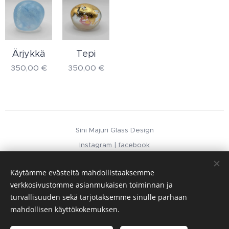
Ärjykkä
Tepi
350,00
€
350,00
€
Sini Majuri Glass Design
Instagram
|
facebook
Evästeet
Käytämme evästeitä mahdollistaaksemme
Kielet
verkkosivustomme asianmukaisen toiminnan ja
Suomi
English
turvallisuuden sekä tarjotaksemme sinulle parhaan
mahdollisen käyttökokemuksen.