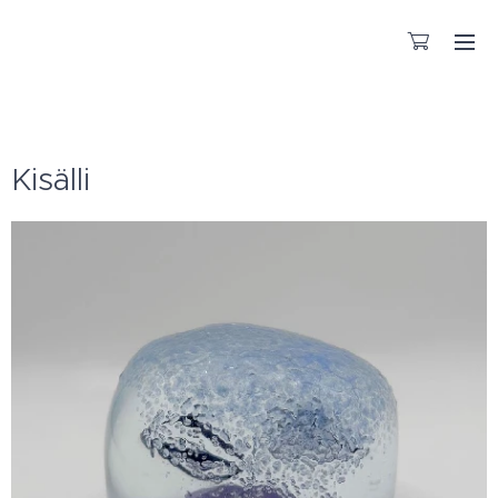
KÄSITYÖNÄ VALMISTETTUA LASIA
Kisälli