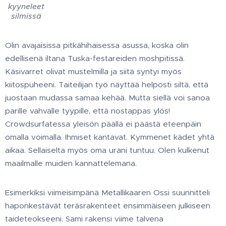
kyyneleet
silmissä
Olin avajaisissa pitkähihaisessa asussa, koska olin
edellisenä iltana Tuska-festareiden moshpitissä.
Käsivarret olivat mustelmilla ja siitä syntyi myös
kiitospuheeni. Taiteilijan työ näyttää helposti siltä, että
juostaan mudassa samaa kehää. Mutta siellä voi sanoa
parille vahvalle tyypille, että nostappas ylös!
Crowdsurfatessa yleisön päällä ei päästä eteenpäin
omalla voimalla. Ihmiset kantavat. Kymmenet kädet yhtä
aikaa. Sellaiselta myös oma urani tuntuu. Olen kulkenut
maailmalle muiden kannattelemana.
Esimerkiksi viimeisimpänä Metallikaaren Ossi suunnitteli
haponkestävät teräsrakenteet ensimmäiseen julkiseen
taideteokseeni. Sami rakensi viime talvena