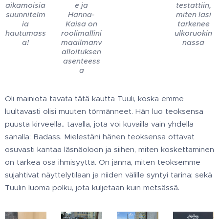
aikamoisia
e ja
testattiin,
suunnitelm
Hanna-
miten lasi
ia
Kaisa on
tarkenee
hautumass
roolimallini
ulkoruokin
a!
maailmanv
nassa
alloituksen
asenteess
a
Oli mainiota tavata tätä kautta Tuuli, koska emme
luultavasti olisi muuten törmänneet. Hän luo teoksensa
puusta kirveellä.. tavalla, jota voi kuvailla vain yhdellä
sanalla: Badass. Mielestäni hänen teoksensa ottavat
osuvasti kantaa läsnäoloon ja siihen, miten koskettaminen
on tärkeä osa ihmisyyttä. On jännä, miten teoksemme
sujahtivat näyttelytilaan ja niiden välille syntyi tarina; sekä
Tuulin luoma polku, jota kuljetaan kuin metsässä.