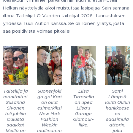
Kesäkuun viimeinen päivä oli niin kuuma, että Hotelli
Helkan näyttelytila alkoi muistuttaa lasipajaa! Sain samana
iltana Taiteilijat O Vuoden taiteilijat 2026 -tunnustuksen
yhdessä Tuuli Aution kanssa. Se oli iloinen yllätys, josta
saa positiivista voimaa pitkälle!
Taiteilija ja
Suonenjoki
Liisa
Sami
monitaituri
go go! Kari
Tirrosella
Lämpsä
Susanna
on ollut
on upea
loihti Oulun
Sivonen
esimerkiksi
Liisa's
hankkeese
tuli juhliin
New York
Garage
en
Oulusta
Fashion
Glamour-
sääsimula
saakka!
Weekin
liike.
attorin,
Meillä on
mallinamm
jolla