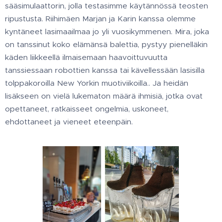
sääsimulaattorin, jolla testasimme käytännössä teosten
ripustusta. Riihimäen Marjan ja Karin kanssa olemme
kyntäneet lasimaailmaa jo yli vuosikymmenen. Mira, joka
on tanssinut koko elämänsä balettia, pystyy pienelläkin
käden liikkeellä ilmaisemaan haavoittuvuutta
tanssiessaan robottien kanssa tai kävellessään lasisilla
tolppakoroilla New Yorkin muotiviikoilla.. Ja heidän
lisäkseen on vielä lukematon määrä ihmisiä, jotka ovat
opettaneet, ratkaisseet ongelmia, uskoneet,
ehdottaneet ja vieneet eteenpäin.