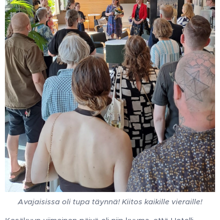
Avajaisissa oli tupa täynnä! Kiitos kaikille vieraille!