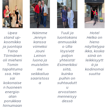
Upea
Näimme
Tuuli ja
Hotel
stand up-
Jennyn
luontokans
Helka on
koomikko
kanssa
anmuusikk
hieno
ja juontaja
viimeksi
o Ulla
näyttelypa
Taina
Jouni
löysivät
ikka, koska
Törmänen
Leinon
paljon
siinä on
oli mieheni
luona ja
yhteistä!
leikkisyytt
Tomin
muistelim
Esimerkiksi
ä ja
tapahtuma
me
siitä,
kodinomai
ssa. Hän
seikkailua
kuinka
suutta
sai
saaristoss
puihin on
kokonaise
a
suhtaudutt
n huoneen
u
energia-
arvostaen
alan
menneisyy
porukkaa
dessä
hirnumaan