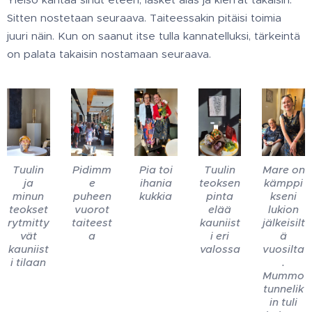
Sitten nostetaan seuraava. Taiteessakin pitäisi toimia
juuri näin. Kun on saanut itse tulla kannatelluksi, tärkeintä
on palata takaisin nostamaan seuraava.
Tuulin
Pidimm
Pia toi
Tuulin
Mare on
ja
e
ihania
teoksen
kämppi
minun
puheen
kukkia
pinta
kseni
teokset
vuorot
elää
lukion
rytmitty
taiteest
kauniist
jälkeisilt
vät
a
i eri
ä
kauniist
valossa
vuosilta
i tilaan
.
Mummo
tunnelik
in tuli