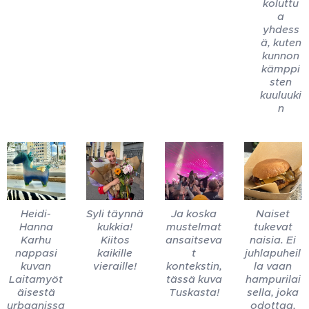
koluttu
a
yhdess
ä, kuten
kunnon
kämppi
sten
kuuluuki
n
Heidi-
Syli täynnä
Ja koska
Naiset
Hanna
kukkia!
mustelmat
tukevat
Karhu
Kiitos
ansaitseva
naisia. Ei
nappasi
kaikille
t
juhlapuheil
kuvan
vieraille!
kontekstin,
la vaan
Laitamyöt
tässä kuva
hampurilai
äisestä
Tuskasta!
sella, joka
urbaanissa
odottaa,