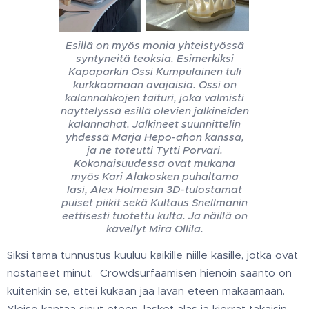
Esillä on myös monia yhteistyössä
syntyneitä teoksia. Esimerkiksi
Kapaparkin Ossi Kumpulainen tuli
kurkkaamaan avajaisia. Ossi on
kalannahkojen taituri, joka valmisti
näyttelyssä esillä olevien jalkineiden
kalannahat. Jalkineet suunnittelin
yhdessä Marja Hepo-ahon kanssa,
ja ne toteutti Tytti Porvari.
Kokonaisuudessa ovat mukana
myös Kari Alakosken puhaltama
lasi, Alex Holmesin 3D-tulostamat
puiset piikit sekä Kultaus Snellmanin
eettisesti tuotettu kulta. Ja näillä on
kävellyt Mira Ollila.
Siksi tämä tunnustus kuuluu kaikille niille käsille, jotka ovat
nostaneet minut. Crowdsurfaamisen hienoin sääntö on
kuitenkin se, ettei kukaan jää lavan eteen makaamaan.
Yleisö kantaa sinut eteen, lasket alas ja kierrät takaisin.