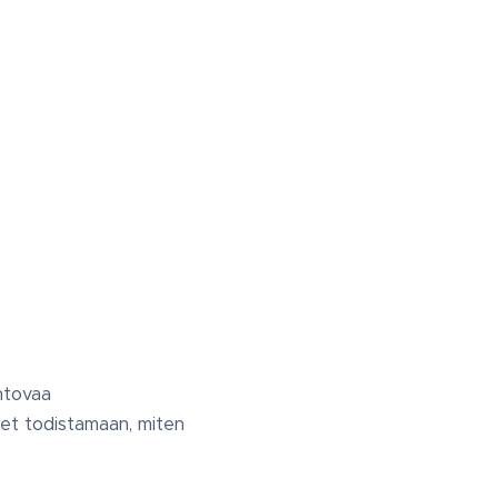
ehtovaa
set todistamaan, miten