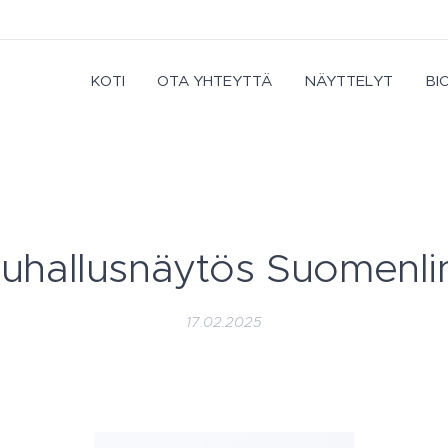
KOTI
OTA YHTEYTTÄ
NÄYTTELYT
BI
puhallusnäytös Suomenli
17.02.2025