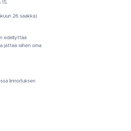
 15.
akuun 26 saakka)
en edellyttää
a jättää siihen oma
ssä linnoituksen