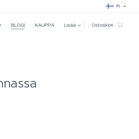
FI
O
BLOGI
KAUPPA
Lisää
Ostoskori
nnassa