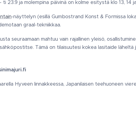
ti 23.9 ja molempina päivinä on kolme esitystä klo 13, 14 ja
ntain
-näyttelyn (esillä Gumbostrand Konst & Formissa lok
 demotaan graal-tekniikkaa.
usta seuraamaan mahtuu vain rajallinen yleisö, osallistumin
ähköpostitse. Tämä on tilaisuutesi kokea lasitaide läheltä j
inimajuri.fi
saarella Hyveen linnakkeessa, Japanilaisen teehuoneen viere