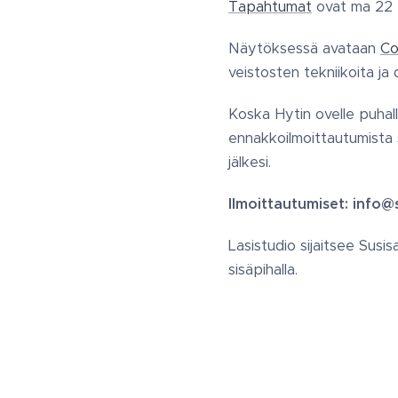
Tapahtumat
ovat ma 22 - 
Näytöksessä avataan
Co
veistosten tekniikoita ja
Koska Hytin ovelle puhall
ennakkoilmoittautumista s
jälkesi.
Ilmoittautumiset: info@s
Lasistudio sijaitsee Susi
sisäpihalla.